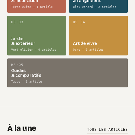
& inspiration
& rangement
Terre cuite — 1 article
Bleu canard — 2 articles
HS·03
HS·04
Jardin
& extérieur
Art de vivre
Vert olivier — 0 articles
Ocre — 0 articles
HS·05
Guides
& comparatifs
Taupe — 1 article
À la une
TOUS LES ARTICLES