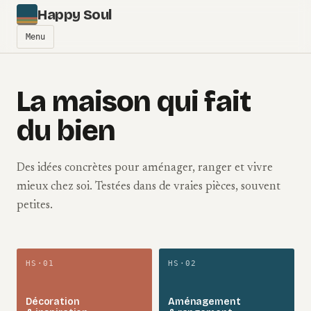
Aller au contenu
Happy Soul
Menu
La maison qui fait
du bien
Des idées concrètes pour aménager, ranger et vivre
mieux chez soi. Testées dans de vraies pièces, souvent
petites.
HS·01
HS·02
Décoration
Aménagement