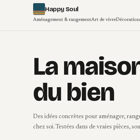
Aller au contenu
Happy Soul
Aménagement & rangement
Art de vivre
Décoration 
La maison
du bien
Des idées concrètes pour aménager, range
chez soi. Testées dans de vraies pièces, so