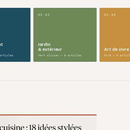
HS·03
HS·04
nt
Jardin
& extérieur
Art de vivre
articles
Vert olivier — 0 articles
Ocre — 0 artic