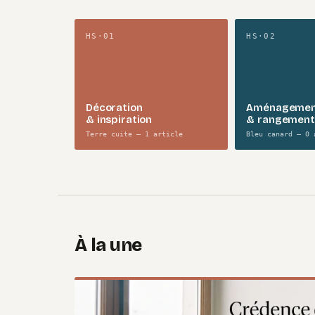
HS·01
HS·02
Décoration
Aménageme
& inspiration
& rangement
Terre cuite — 1 article
Bleu canard — 0 
À la une