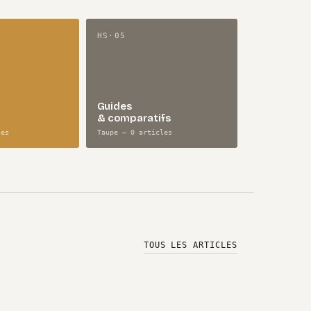
HS·05
Guides
& comparatifs
les
Taupe — 0 articles
TOUS LES ARTICLES