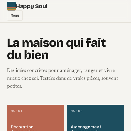
Aller au contenu
Happy Soul
Menu
La maison qui fait
du bien
Des idées concrètes pour aménager, ranger et vivre
mieux chez soi. Testées dans de vraies pièces, souvent
petites.
HS·01
HS·02
Décoration
Aménagement