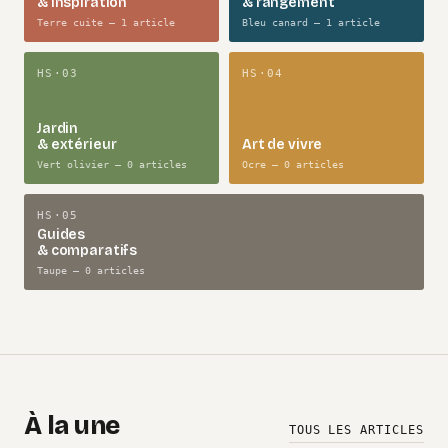
& inspiration
& rangement
Terre cuite — 1 article
Bleu canard — 1 article
HS·03
HS·04
Jardin
& extérieur
Art de vivre
Vert olivier — 0 articles
Ocre — 0 articles
HS·05
Guides
& comparatifs
Taupe — 0 articles
À la une
TOUS LES ARTICLES