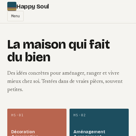
Aller au contenu
Happy Soul
Menu
La maison qui fait
du bien
Des idées concrètes pour aménager, ranger et vivre
mieux chez soi. Testées dans de vraies pièces, souvent
petites.
HS·01
HS·02
Décoration
Aménagement