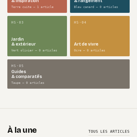
& inspiration
& rangement
Terre cuite — 1 article
Bleu canard — 0 articles
HS·03
HS·04
Jardin
& extérieur
Art de vivre
Vert olivier — 0 articles
Ocre — 0 articles
HS·05
Guides
& comparatifs
Taupe — 0 articles
À la une
TOUS LES ARTICLES