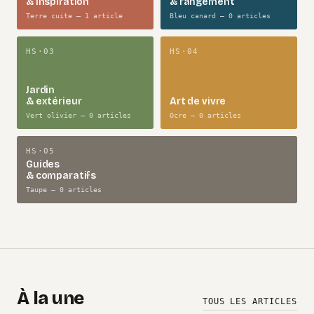
& inspiration
& rangement
Terre cuite — 1 article
Bleu canard — 0 articles
HS·03
HS·04
Jardin
& extérieur
Art de vivre
Vert olivier — 0 articles
Ocre — 0 articles
HS·05
Guides
& comparatifs
Taupe — 0 articles
À la une
TOUS LES ARTICLES