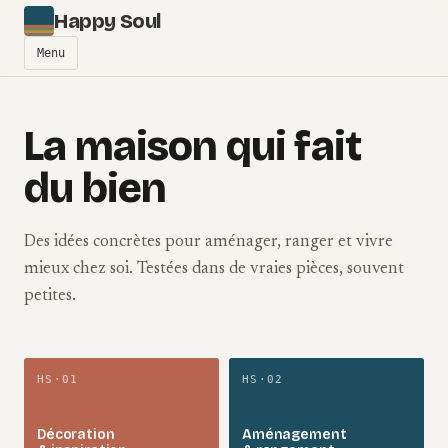
Aller au contenu
Happy Soul
Menu
La maison qui fait
du bien
Des idées concrètes pour aménager, ranger et vivre
mieux chez soi. Testées dans de vraies pièces, souvent
petites.
HS·01
HS·02
Décoration
Aménagement