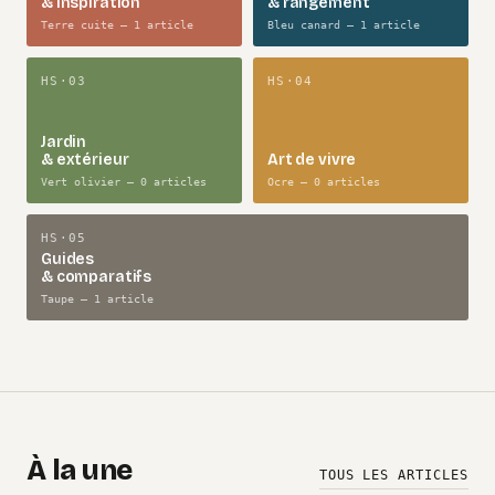
& inspiration
& rangement
Terre cuite — 1 article
Bleu canard — 1 article
HS·03
HS·04
Jardin
& extérieur
Art de vivre
Vert olivier — 0 articles
Ocre — 0 articles
HS·05
Guides
& comparatifs
Taupe — 1 article
À la une
TOUS LES ARTICLES