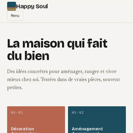
Aller au contenu
Happy Soul
Menu
La maison qui fait
du bien
Des idées concrètes pour aménager, ranger et vivre
mieux chez soi. Testées dans de vraies pièces, souvent
petites.
HS·01
HS·02
Décoration
Aménagement