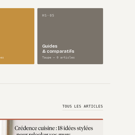
HS·05
Guides
& comparatifs
les
Taupe — 0 articles
TOUS LES ARTICLES