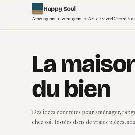
Aller au contenu
Happy Soul
Aménagement & rangement
Art de vivre
Décoration 
La maison
du bien
Des idées concrètes pour aménager, range
chez soi. Testées dans de vraies pièces, so