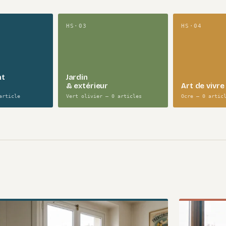
HS·03
HS·04
nt
Jardin
& extérieur
Art de vivre
article
Vert olivier — 0 articles
Ocre — 0 artic