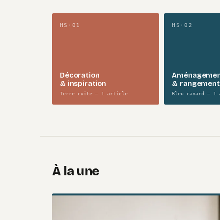
HS·01
HS·02
Décoration
Aménageme
& inspiration
& rangement
Terre cuite — 1 article
Bleu canard — 1 
À la une